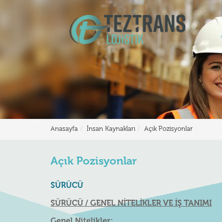
Anasayfa
İnsan Kaynakları
Açık Pozisyonlar
Açık Pozisyonlar
SÜRÜCÜ
SÜRÜCÜ / GENEL NİTELİKLER VE İŞ TANIMI
Genel Nitelikler;