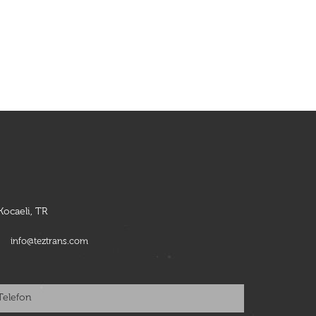
ocaeli, TR
.
info@teztrans.com