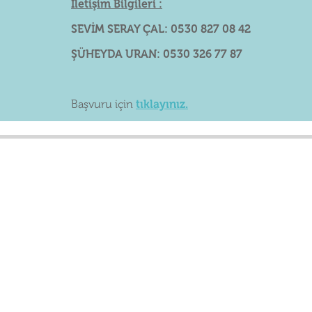
İletişim Bilgileri :
SEVİM SERAY ÇAL: 0530 827 08 42
ŞÜHEYDA URAN: 0530 326 77 87
Başvuru için
tıklayınız.