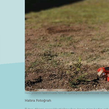
Hem yönetim kadromuzda hem de operasyonel ekiplerimizde istihdam e
Hatıra Fotoğrafı