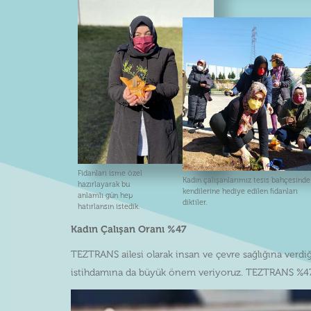
Fidanları isme özel
Kadın çalışanlarımız tesis bahçesinde
hazırlayarak bu
kendilerine hediye edilen fidanları
anlamlı gün hep
diktiler.
hatırlansın istedik.
Kadın Çalışan Oranı %47
TEZTRANS ailesi olarak insan ve çevre sağlığına verdi
istihdamına da büyük önem veriyoruz. TEZTRANS %47 k