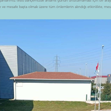
şanlarımız tesis bahçemizde anlamlı günün unutulmaması için bir araya 
ke ve mesafe başta olmak üzere tüm önlemlerin alındığı etkinlikte, mes