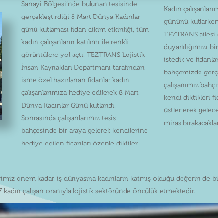
Sanayi Bölgesi’nde bulunan tesisinde
Kadın çalışanları
gerçekleştirdiği 8 Mart Dünya Kadınlar
gününü kutlarke
günü kutlaması fidan dikim etkinliği, tüm
TEZTRANS ailesi 
kadın çalışanların katılımı ile renkli
duyarlılığımızı b
görüntülere yol açtı. TEZTRANS Lojistik
istedik ve fidanla
İnsan Kaynakları Departmanı tarafından
bahçemizde gerçe
isme özel hazırlanan fidanlar kadın
çalışanımız bahçı
çalışanlarımıza hediye edilerek 8 Mart
kendi diktikleri f
Dünya Kadınlar Günü kutlandı.
üstlenerek gelece
Sonrasında çalışanlarımız tesis
miras bırakacaklar
bahçesinde bir araya gelerek kendilerine
hediye edilen fidanları özenle diktiler.
ğimiz önem kadar, iş dünyasına kadınların katmış olduğu değerin de bil
adın çalışan oranıyla lojistik sektöründe öncülük etmektedir.