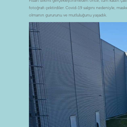
Fidan dikimi gerçekleştirilmeden önce, tüm kadın çalı
fotoğrafı çektirdiler. Covid-19 salgını nedeniyle, mas
olmanın gururunu ve mutluluğunu yaşadık.