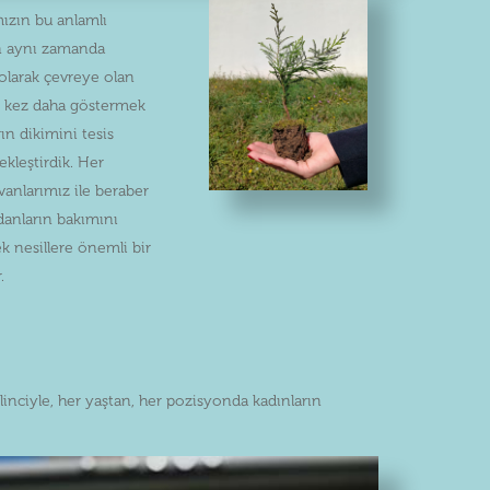
mızın bu anlamlı
n aynı zamanda
olarak çevreye olan
ir kez daha göstermek
rın dikimini tesis
kleştirdik. Her
vanlarımız ile beraber
idanların bakımını
k nesillere önemli bir
.
inciyle, her yaştan, her pozisyonda kadınların