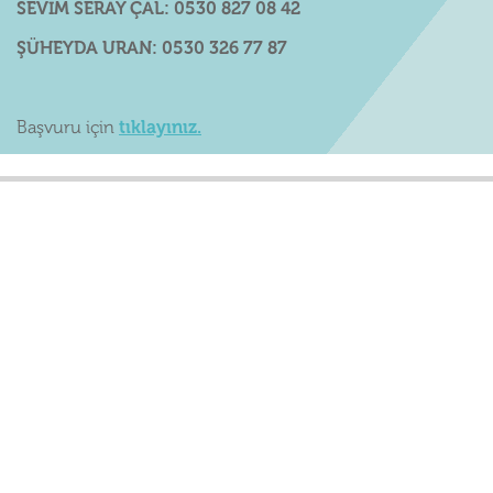
SEVİM SERAY ÇAL: 0530 827 08 42
ŞÜHEYDA URAN: 0530 326 77 87
Başvuru için
tıklayınız.