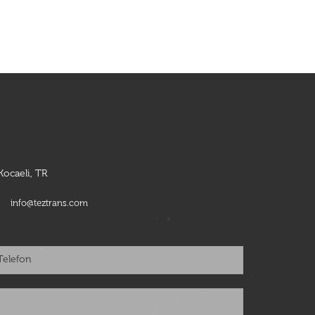
ocaeli, TR
.
info@teztrans.com