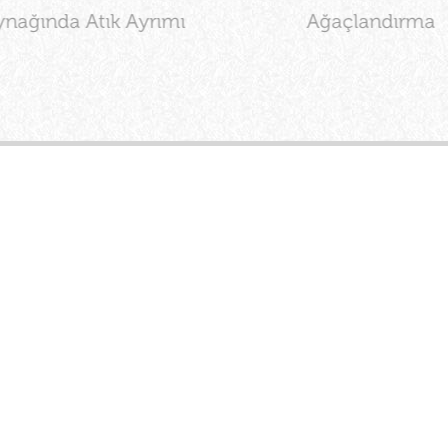
nağında Atık Ayrımı
Ağaçlandırma